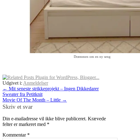
Drømmen om en ny seng
Udgivet i:
Anmeldelser
←
Mit seneste strikkeprojekt – Ingen Dikkedarer
Sweater fra Petitknit
Movie Of The Month – Little
→
Skriv et svar
Din e-mailadresse vil ikke blive publiceret.
Krævede
felter er markeret med
*
Kommentar
*