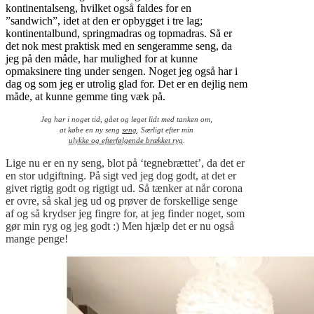
kontinentalseng, hvilket også faldes for en
”sandwich”, idet at den er opbygget i tre lag;
kontinentalbund, springmadras og topmadras. Så er
det nok mest praktisk med en sengeramme seng, da
jeg på den måde, har mulighed for at kunne
opmaksinere ting under sengen. Noget jeg også har i
dag og som jeg er utrolig glad for. Det er en dejlig nem
måde, at kunne gemme ting væk på.
Jeg har i noget tid, gået og leget lidt med tanken om,
at købe en ny seng
seng
. Særligt efter min
ulykke og efterfølgende brækket ryg
.
Lige nu er en ny seng, blot på ‘tegnebrættet’, da det er
en stor udgiftning. På sigt ved jeg dog godt, at det er
givet rigtig godt og rigtigt ud. Så tænker at når corona
er ovre, så skal jeg ud og prøver de forskellige senge
af og så krydser jeg fingre for, at jeg finder noget, som
gør min ryg og jeg godt :) Men hjælp det er nu også
mange penge!