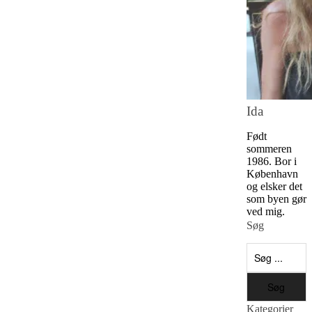
Ida
Født
sommeren
1986. Bor i
København
og elsker det
som byen gør
ved mig.
Søg
Kategorier