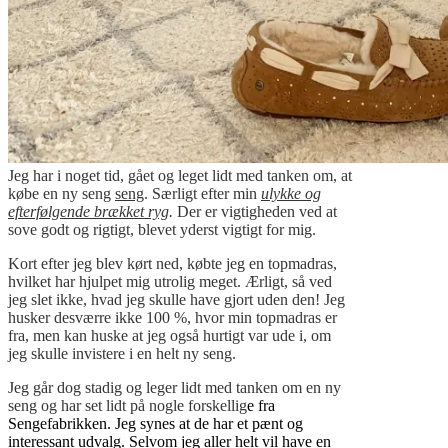
Jeg har i noget tid, gået og leget lidt med tanken om, at
købe en ny seng
seng
. Særligt efter min
ulykke og
efterfølgende brækket ryg
.
Der er vigtigheden ved at
sove godt og rigtigt, blevet yderst vigtigt for mig.
Kort efter jeg blev kørt ned, købte jeg en topmadras,
hvilket har hjulpet mig utrolig meget. Ærligt, så ved
jeg slet ikke, hvad jeg skulle have gjort uden den! Jeg
husker desværre ikke 100 %, hvor min topmadras er
fra, men kan huske at jeg også hurtigt var ude i, om
jeg skulle invistere i en helt ny seng.
Jeg går dog stadig og leger lidt med tanken om en ny
seng og har set lidt på nogle forskellig
e fra
Sengefabrikken. Jeg synes at de har et pænt og
interessant udvalg. Selvom jeg aller helt vil have en